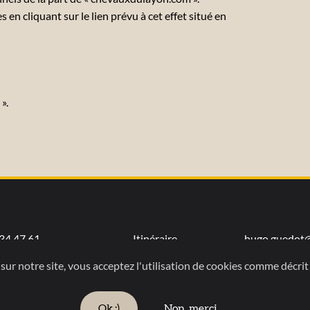
 en cliquant sur le lien prévu à cet effet situé en
».
34 47 61
Itinéraire
hugo.guedot
Accueil
Notre philosophie
Contact
Mentions légales
sur notre site, vous acceptez l'utilisation de cookies comme décrit
Copyright © 2006-2023 Chevaux du Layon. Tous droits réservés.
Ok :)
Non, merci.