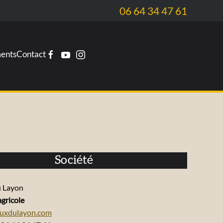
06 64 34 47 61
ents
Contact
Société
 Layon
agricole
uxdulayon.com