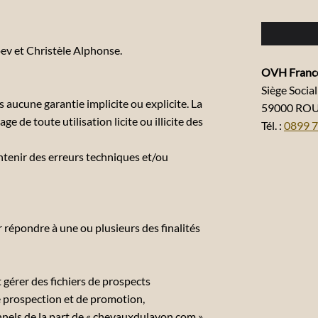
ev et Christèle Alphonse.
OVH Franc
Siège Socia
s aucune garantie implicite ou explicite. La
59000 RO
de toute utilisation licite ou illicite des
Tél. :
0899 7
ntenir des erreurs techniques et/ou
 répondre à une ou plusieurs des finalités
 gérer des fichiers de prospects
de prospection et de promotion,
nnels de la part de « chevauxdulayon.com ».