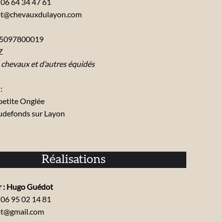
 06 64 34 47 61
ot@chevauxdulayon.com
175097800019
Z
 chevaux et d’autres équidés
:
 petite Onglée
defonds sur Layon
Réalisations
 : Hugo Guédot
 06 95 02 14 81
ot@gmail.com