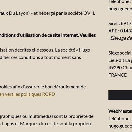
Téléphone :
hugo.gued
vaux Du Layon) » et hébergé par la société OVH.
Siret : 89
APE : 0143
itions d’utilisation de ce site Internet. Veuillez
Élevage de
lisation décrites ci-dessous. La société « Hugo
Siège social 
difier ces conditions à tout moment sans
Lieu-dit La
49290 Chau
FRANCE
 cookies afin d’assurer le bon déroulement de
en vers les politiques RGPD
WebMaster
s graphiques ou multimédia) sont la propriété de
Téléphone :
 Logos et Marques de ce site sont la propriété
hugo.gued