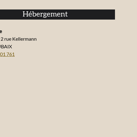
Hébergement
e
l 2 rue Kellermann
UBAIX
01 761