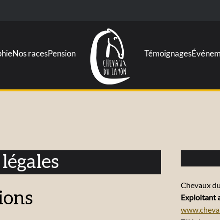
phie
Nos races
Pension
Témoignages
Événem
légales
Chevaux du
ions
Exploitant 
www.cheva