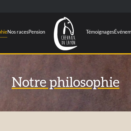
phie
Nos races
Pension
Témoignages
Événem
Notre philosophie