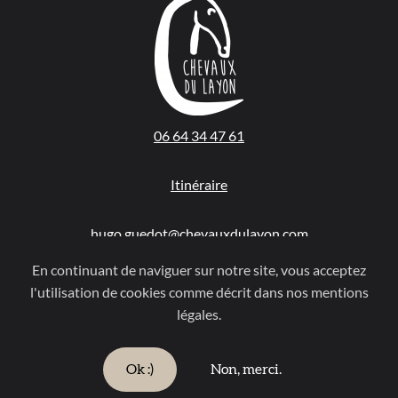
06 64 34 47 61
Itinéraire
hugo.guedot@chevauxdulayon.com
Accueil
Notre philosophie
Contact
En continuant de naviguer sur notre site, vous acceptez
l'utilisation de cookies comme décrit dans nos mentions
Mentions légales
légales.
Copyright © 2006-2023 Chevaux du Layon. Tous droits réservés.
Retrouvez nous sur —
Ok :)
Non, merci.