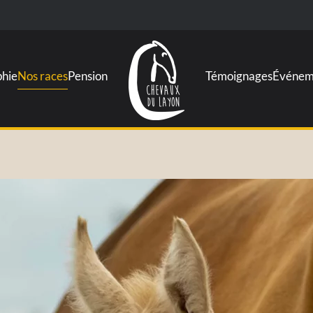
phie
Nos races
Pension
Témoignages
Événem