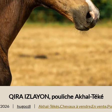
QIRA IZLAYON, pouliche Akhal-Téké
/2026
hugocdl
Akhal-Tékés
,
Chevaux à vendre
,
En vente
,
Po